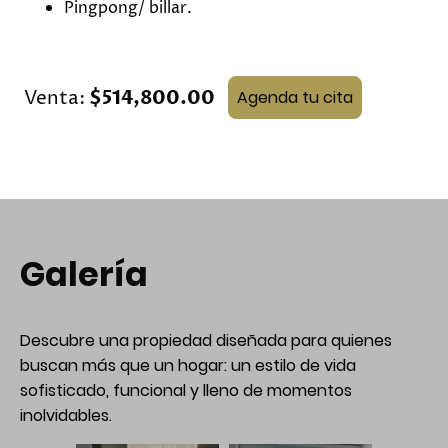
Pingpong/ billar.
Venta:
$514,800.00
Agenda tu cita
Galería
Descubre una propiedad diseñada para quienes
buscan más que un hogar: un estilo de vida
sofisticado, funcional y lleno de momentos
inolvidables.