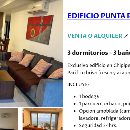
EDIFICIO PUNTA P
📌
VENTA O ALQUILER
3 dormitorios - 3 bañ
Exclusivo edificio en Chipip
Pacifico brisa fresca y acab
INCLUYE:
1 bodega
1 parqueo techado, pue
Opcion amoblada (cama
lavadora, refrigerador
Seguridad 24hrs.