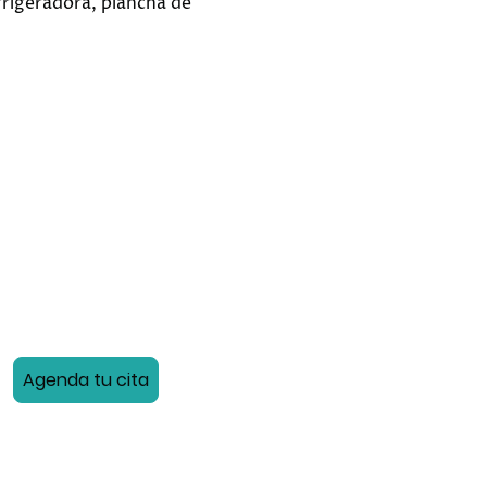
frigeradora, plancha de
Agenda tu cita