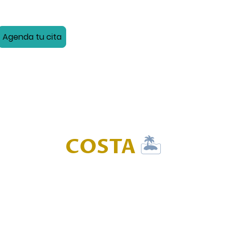
Agenda tu cita
🏝️
COSTA