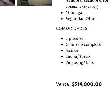
lavadora, secadora, re
cocina, extractor)
1 bodega
Seguridad 24hrs.
COMODIDADES:
2 piscinas
Gimnasio completo
Jacuzzi
Sauna/ turco
Pingpong/ billar
Venta:
$514,800.00